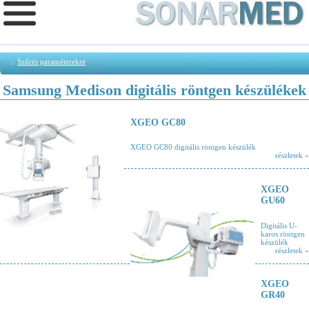
Szűrés paraméterekre
Samsung Medison digitális röntgen készülékek
XGEO GC80
XGEO GC80 digitális röntgen készülék
részletek »
XGEO
GU60
Digitális U-
karos röntgen
készülék
részletek »
XGEO
GR40