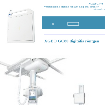
XGEO GR40
vezetéknélküli digitális röntgen flat panel detektor
részletek »
1-10
1
XGEO GC80 digitális röntgen