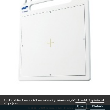
.
Az oldal sütiket használ a felhasználói élmény fokozása céljából. Az oldal böngészésével
elfogadja ezt.
Értem
Részletek
© 2010 - 2019 Sonarmed Kft - Minden jog fenntartva